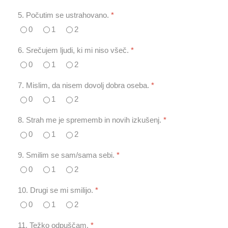
5. Počutim se ustrahovano.
*
0
1
2
6. Srečujem ljudi, ki mi niso všeč.
*
0
1
2
7. Mislim, da nisem dovolj dobra oseba.
*
0
1
2
8. Strah me je sprememb in novih izkušenj.
*
0
1
2
9. Smilim se sam/sama sebi.
*
0
1
2
10. Drugi se mi smilijo.
*
0
1
2
11. Težko odpuščam.
*