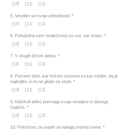
0
1
2
5. Veselim se svoje prihodnosti.
*
0
1
2
6. Poln/polna sem hvaležnosti za vse, kar imam.
*
0
1
2
7. V drugih iščem dobro.
*
0
1
2
8. Počnem tisto, kar hočem oziroma za kar mislim, da je
najboljše, in to ne glede na strah.
*
0
1
2
9. Kdorkoli lahko premaga svoje omejitve in dosega
čudeže.
*
0
1
2
10. Priložnost za uspeh se nahaja znotraj mene.
*