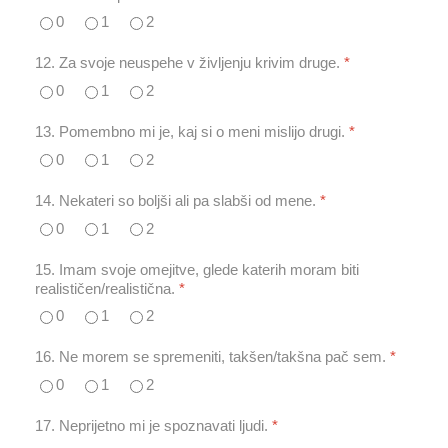
0
1
2
12. Za svoje neuspehe v življenju krivim druge.
*
0
1
2
13. Pomembno mi je, kaj si o meni mislijo drugi.
*
0
1
2
14. Nekateri so boljši ali pa slabši od mene.
*
0
1
2
15. Imam svoje omejitve, glede katerih moram biti
realističen/realistična.
*
0
1
2
16. Ne morem se spremeniti, takšen/takšna pač sem.
*
0
1
2
17. Neprijetno mi je spoznavati ljudi.
*