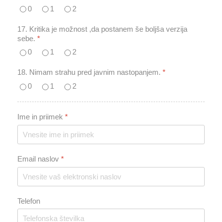
0
1
2
17. Kritika je možnost ,da postanem še boljša verzija
sebe.
*
0
1
2
18. Nimam strahu pred javnim nastopanjem.
*
0
1
2
Ime in priimek
*
Email naslov
*
Telefon