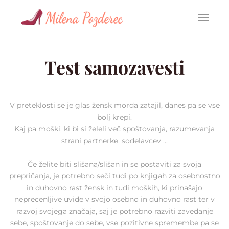
Skoči na vsebino
Test samozavesti
V preteklosti se je glas žensk morda zatajil, danes pa se vse
bolj krepi.
Kaj pa moški, ki bi si želeli več spoštovanja, razumevanja
strani partnerke, sodelavcev ...
Če želite biti slišana/slišan in se postaviti za svoja
prepričanja, je potrebno seči tudi po knjigah za osebnostno
in duhovno rast žensk in tudi moških, ki prinašajo
neprecenljive uvide v svojo osebno in duhovno rast ter v
razvoj svojega značaja, saj je potrebno razviti zavedanje
sebe, spoštovanje do sebe, vse pozitivne spremembe pa se