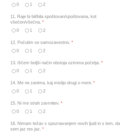
0
1
2
11. Raje bi bil/bila spoštovan/spoštovana, kot
všečen/všečna.
*
0
1
2
12. Počutim se samozavestno.
*
0
1
2
13. Iščem boljši način obstoja oziroma početja.
*
0
1
2
14. Me ne zanima, kaj mislijo drugi o meni.
*
0
1
2
15. Ni me strah zavrnitev.
*
0
1
2
16. Nimam težav s spoznavanjem novih ljudi in s tem, da
sem jaz res jaz.
*