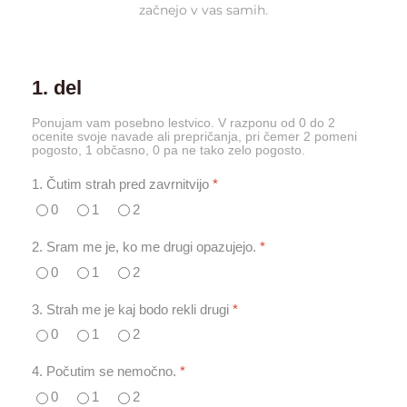
začnejo v vas samih.
1. del
Ponujam vam posebno lestvico. V razponu od 0 do 2
ocenite svoje navade ali prepričanja, pri čemer 2 pomeni
pogosto, 1 občasno, 0 pa ne tako zelo pogosto.
1. Čutim strah pred zavrnitvijo
*
0
1
2
2. Sram me je, ko me drugi opazujejo.
*
0
1
2
3. Strah me je kaj bodo rekli drugi
*
0
1
2
4. Počutim se nemočno.
*
0
1
2