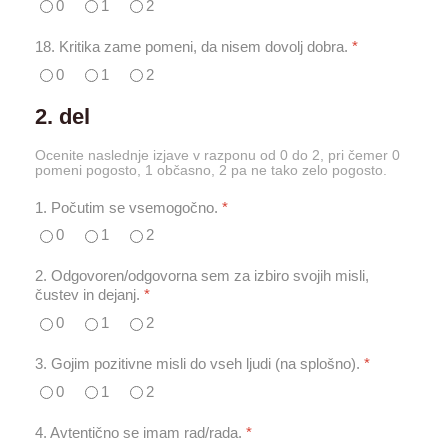
0
1
2
18. Kritika zame pomeni, da nisem dovolj dobra.
*
0
1
2
2. del
Ocenite naslednje izjave v razponu od 0 do 2, pri čemer 0
pomeni pogosto, 1 občasno, 2 pa ne tako zelo pogosto.
1. Počutim se vsemogočno.
*
0
1
2
2. Odgovoren/odgovorna sem za izbiro svojih misli,
čustev in dejanj.
*
0
1
2
3. Gojim pozitivne misli do vseh ljudi (na splošno).
*
0
1
2
4. Avtentično se imam rad/rada.
*