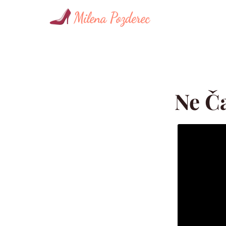
Skoči na vsebino
Ne Ča