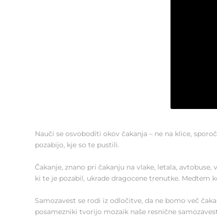
Nauči se osvoboditi okov čakanja – ne na klice, sporočila
pozabijo, kje so te pustili.
Čakanje, znano pri čakanju na vlake, letala, avtobuse, 
ki te je pozabil, ukrade dragocene trenutke. Medtem ko 
Samozavest se rodi iz odločitve, da ne bomo več čakali n
posamezniki tvorijo mozaik naše resnične samozavest