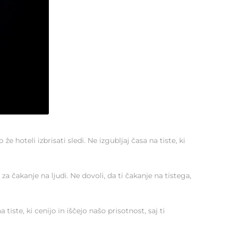
e hoteli izbrisati sledi. Ne izgubljaj časa na tiste, ki
a čakanje na ljudi. Ne dovoli, da ti čakanje na tistega,
tiste, ki cenijo in iščejo našo prisotnost, saj ti