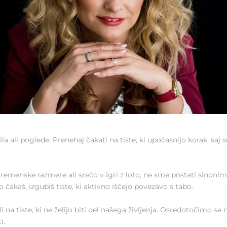
 ali poglede. Prenehaj čakati na tiste, ki upočasnijo korak, saj so ž
vremenske razmere ali srečo v igri z loto, ne sme postati sinonim z
čakaš, izgubiš tiste, ki aktivno iščejo povezavo s tabo.
a tiste, ki ne želijo biti del našega življenja. Osredotočimo se na 
i.